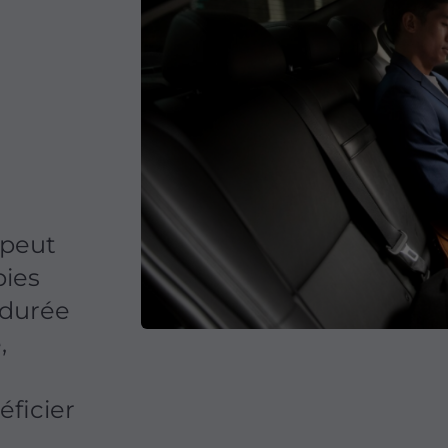
peut
pies
 durée
,
éficier