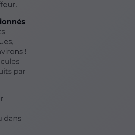
ffeur.
tionnés
ts
ques,
nvirons !
icules
uits par
r
u dans