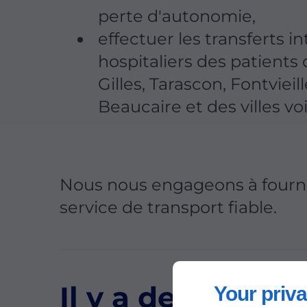
perte d'autonomie,
effectuer les transferts in
hospitaliers des patients 
Gilles, Tarascon, Fontvieill
Beaucaire et des villes voi
Nous nous engageons à fourn
service de transport fiable.
Il y a de nombr
Your priva