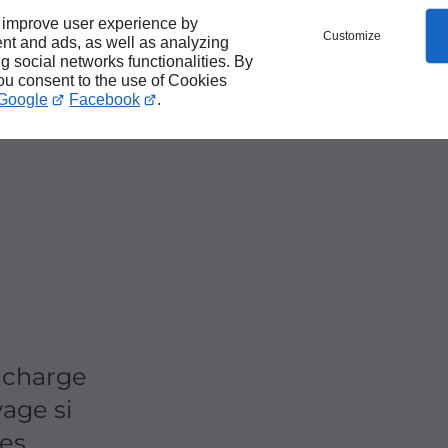
e
 improve user experience by
Customize
nt and ads, as well as analyzing
 pour
ng social networks functionalities. By
you consent to the use of Cookies
Google
Facebook
.
n charge
yage si
res