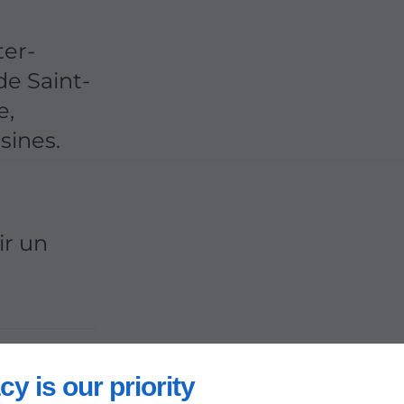
ter-
de Saint-
e,
sines.
ir un
eux
cy is our priority