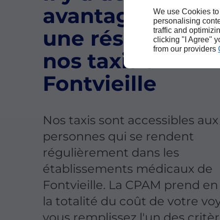
avantages à fair
We use Cookies to
personalising conte
une réservation
traffic and optimizi
clicking "I Agree" 
from our providers
nos taxis à
Fontvieille
Nos taxis sont accessibles aux
personnes qui se rendent
régulièrement dans les
établissements médicaux de
Fontvieille. La CPAM prend e
la totalité du coût de votre vo
vous remplissez l'un des critè