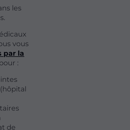
ns les
s.
médicaux
nous vous
 par la
pour :
intes
(hôpital
taires
à
at de