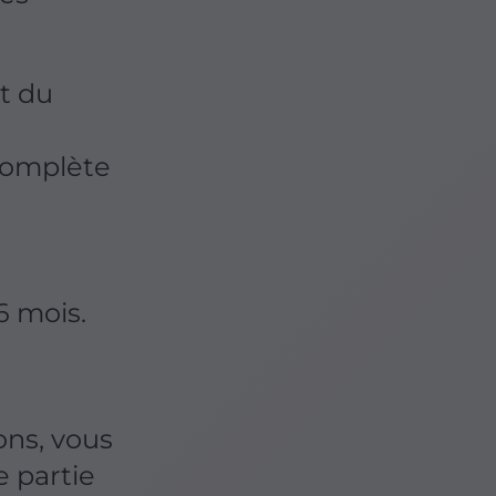
t du
complète
6 mois.
ons, vous
e partie