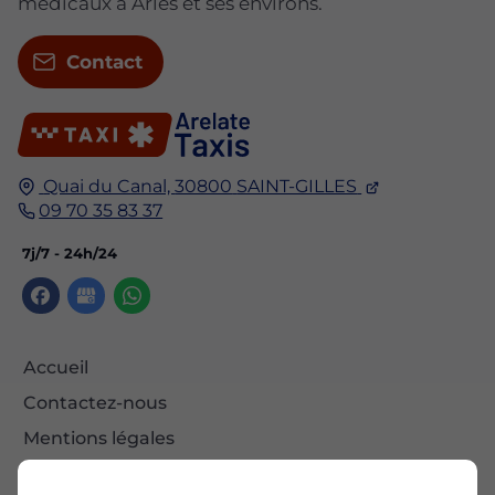
médicaux à Arles et ses environs.
Contact
Quai du Canal,
30800
SAINT-GILLES
09 70 35 83 37
7j/7 - 24h/24
Accueil
Contactez-nous
Mentions légales
Plan du site