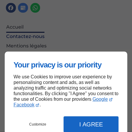
Accueil
Contactez-nous
Mentions légales
Plan du site
Your privacy is our priority
We use Cookies to improve user experience by
Haut de page
personalising content and ads, as well as
analyzing traffic and optimizing social networks
functionalities. By clicking "I Agree" you consent to
the use of Cookies from our providers
Google
Facebook
.
I AGREE
Customize