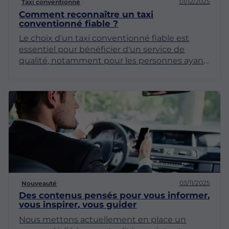
01/12/2025
Taxi conventionné
Comment reconnaître un taxi
conventionné fiable ?
Le choix d'un taxi conventionné fiable est
essentiel pour bénéficier d'un service de
qualité, notamment pour les personnes ayant
besoin d'un transport médical. Dans cet
article, nous allons explorer les différentes
facettes pour identifier un taxi conventionné
digne de confiance.
03/11/2025
Nouveauté
Des contenus pensés pour vous informer,
vous inspirer, vous guider
Nous mettons actuellement en place un