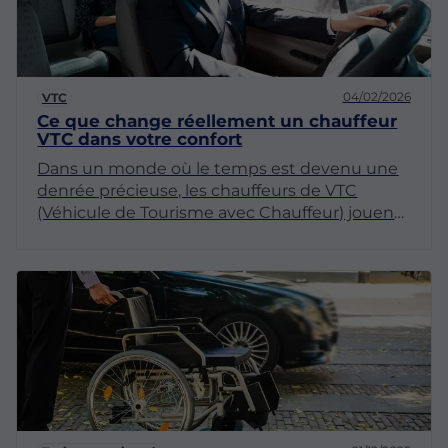
04/02/2026
VTC
Ce que change réellement un chauffeur
VTC dans votre confort
Dans un monde où le temps est devenu une
denrée précieuse, les chauffeurs de VTC
(Véhicule de Tourisme avec Chauffeur) jouent
un rôle crucial dans notre quotidien. Leur
intervention ne se limite pas à un simple trajet
d'un point A à un point B ; elle transforme
véritablement notre expérience de transport.
Cet article explore diverses dimensions du
confort apporté par un chauffeur VTC.