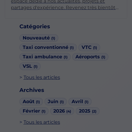
espace dédié à nos actualités, projets et
partages d'expérience. Revenez très bientôt
pour découvrir nos premiers articles !
Catégories
Nouveauté
(1)
Taxi conventionné
VTC
(1)
(1)
Taxi ambulance
Aéroports
(1)
(1)
VSL
(1)
Tous les articles
Archives
Août
Juin
Avril
(1)
(1)
(1)
Février
2026
2025
(1)
(4)
(2)
Tous les articles