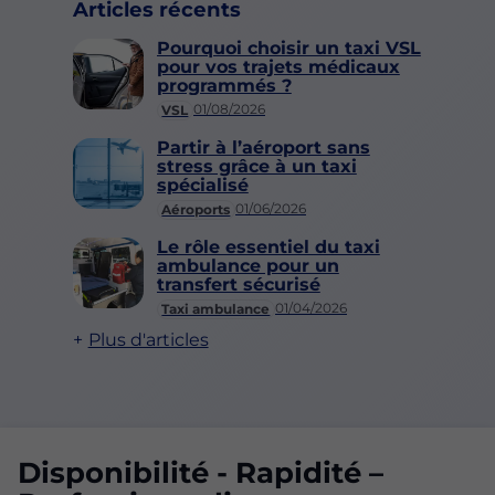
Articles récents
Pourquoi choisir un taxi VSL
pour vos trajets médicaux
programmés ?
01/08/2026
VSL
Partir à l’aéroport sans
stress grâce à un taxi
spécialisé
01/06/2026
Aéroports
Le rôle essentiel du taxi
ambulance pour un
transfert sécurisé
01/04/2026
Taxi ambulance
Plus d'articles
Disponibilité - Rapidité –