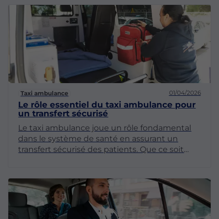
peuvent compliquer la tâche. C'est ici
qu'intervient le taxi spécialisé pour les trajets
aéroportuaires. Ce service sur mesure est
conçu pour assurer un transport sans tracas et
ponctuel.
01/04/2026
Taxi ambulance
Le rôle essentiel du taxi ambulance pour
un transfert sécurisé
Le taxi ambulance joue un rôle fondamental
dans le système de santé en assurant un
transfert sécurisé des patients. Que ce soit
pour une hospitalisation, un rendez-vous
médical ou un retour à domicile après une
intervention, ce service spécialisé répond à
des besoins précis.