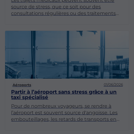
Les trajets médicaux peuvent souvent être
source de stress, que ce soit pour des
consultations régulières ou des traitements
spécifiques. Dans ce contexte, le choix du
mode de transport est crucial. Le taxi VSL
(Véhicule Sanitaire Léger) émerge comme
une solution adaptée et efficace pour
répondre aux besoins des patients. Cet article
explore les avantages de recourir à un taxi VSL
pour vos déplacements médicaux.
01/06/2026
Aéroports
Partir à l’aéroport sans stress grâce à un
taxi spécialisé
Pour de nombreux voyageurs, se rendre à
l’aéroport est souvent source d'angoisse. Les
embouteillages, les retards de transports en
commun ou le manque de place pour
stationner sont autant de facteurs qui