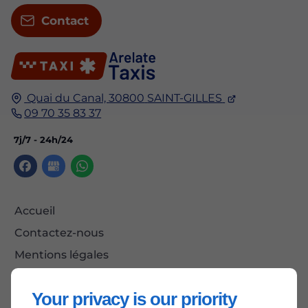
Contact
Quai du Canal,
30800
SAINT-GILLES
09 70 35 83 37
7j/7 - 24h/24
Accueil
Contactez-nous
Mentions légales
Plan du site
Your privacy is our priority