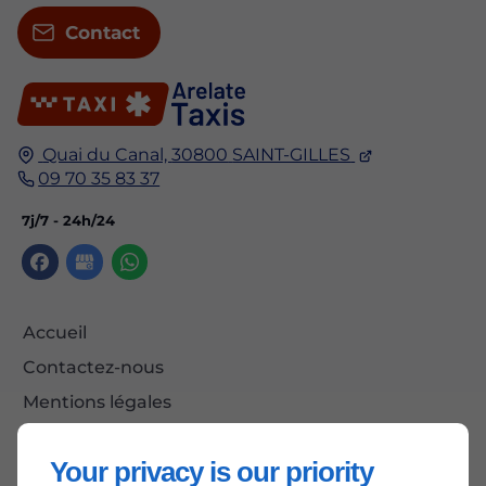
Contact
Quai du Canal,
30800
SAINT-GILLES
09 70 35 83 37
7j/7 - 24h/24
Accueil
Contactez-nous
Mentions légales
Plan du site
Your privacy is our priority