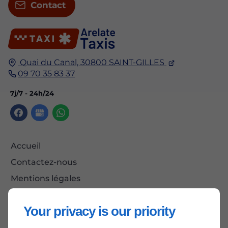
Contact
Quai du Canal,
30800
SAINT-GILLES
09 70 35 83 37
7j/7 - 24h/24
Accueil
Contactez-nous
Mentions légales
Plan du site
Your privacy is our priority