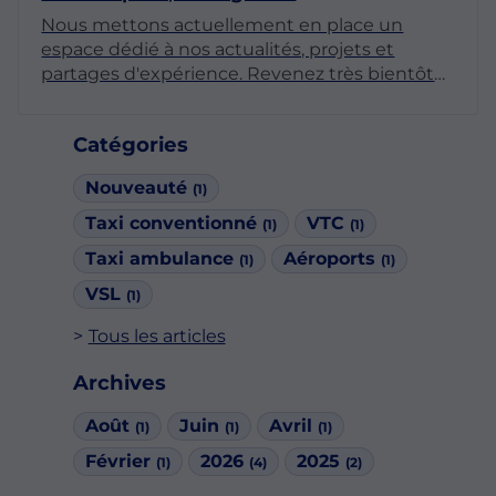
Nous mettons actuellement en place un
espace dédié à nos actualités, projets et
partages d'expérience. Revenez très bientôt
pour découvrir nos premiers articles !
Catégories
Nouveauté
(1)
Taxi conventionné
VTC
(1)
(1)
Taxi ambulance
Aéroports
(1)
(1)
VSL
(1)
Tous les articles
Archives
Août
Juin
Avril
(1)
(1)
(1)
Février
2026
2025
(1)
(4)
(2)