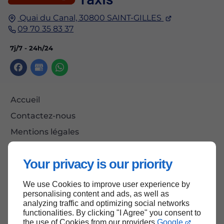
Quai du Canal,
30800
SAINT-GILLES
09 70 35 83 37
7j/7 - 24h/24
Accueil
Contactez-nous
Mentions légales
Plan du site
Your privacy is our priority
We use Cookies to improve user experience by
Haut de page
personalising content and ads, as well as
analyzing traffic and optimizing social networks
functionalities. By clicking "I Agree" you consent to
the use of Cookies from our providers
Google