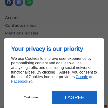
Accueil
Contactez-nous
Mentions légales
Plan du site
Your privacy is our priority
We use Cookies to improve user experience by
Haut de page
personalising content and ads, as well as
analyzing traffic and optimizing social networks
functionalities. By clicking "I Agree" you consent to
the use of Cookies from our providers
Google
Facebook
.
I AGREE
Customize