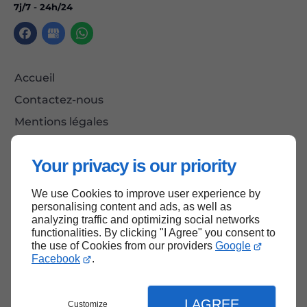
7j/7 - 24h/24
Accueil
Contactez-nous
Mentions légales
Plan du site
Your privacy is our priority
We use Cookies to improve user experience by
Haut de page
personalising content and ads, as well as
analyzing traffic and optimizing social networks
functionalities. By clicking "I Agree" you consent to
the use of Cookies from our providers
Google
Facebook
.
I AGREE
Customize