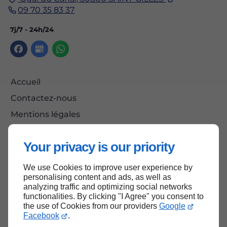
09 70 35 83 37
7j/7 - 24h/24
Accueil
Contactez-nous
Mentions légales
Plan du site
Your privacy is our priority
We use Cookies to improve user experience by
Haut de page
personalising content and ads, as well as
analyzing traffic and optimizing social networks
functionalities. By clicking "I Agree" you consent to
the use of Cookies from our providers
Google
Facebook
.