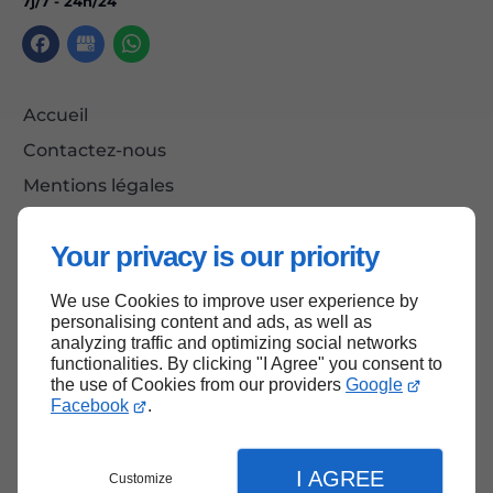
7j/7 - 24h/24
Accueil
Contactez-nous
Mentions légales
Plan du site
Your privacy is our priority
We use Cookies to improve user experience by
Haut de page
personalising content and ads, as well as
analyzing traffic and optimizing social networks
functionalities. By clicking "I Agree" you consent to
the use of Cookies from our providers
Google
Facebook
.
I AGREE
Customize