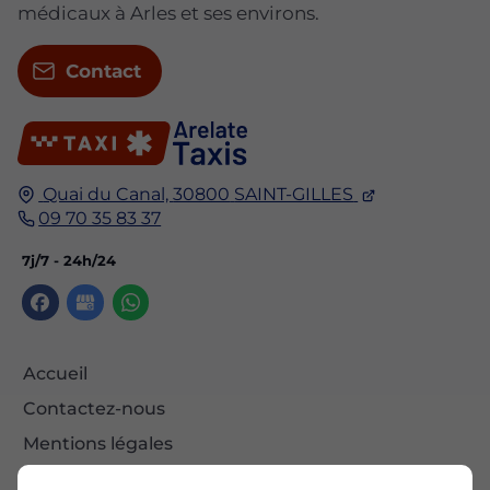
médicaux à Arles et ses environs.
Contact
Quai du Canal,
30800
SAINT-GILLES
09 70 35 83 37
7j/7 - 24h/24
Accueil
Contactez-nous
Mentions légales
Plan du site